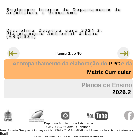
Regimento Interno do Departamento de
Arquitetura e Urbanismo
Disciplina Optativa para 2024-2:
Planejamento Ambiental Urbano
(ARQ5685)
⇤
⇥
1
40
Página
de
Acompanhamento da elaboração do
PPC
e da
Matriz Curricular
Planos de Ensino
2026.2
Depto. de Arquitetura e Urbanismo
CTC-UFSC // Campus Trindade
Rua Roberto Sampaio Gonzaga - CP 5064 - CEP 88040-900 - Florianópolis - Santa Catarina -
Brasil
FONE: 55 (48) 3721 9550 - arq@contato.ufsc.br