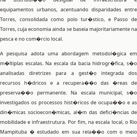
equipamentos urbanos, acentuando disparidades entre
Torres, consolidada como polo tur�stico, e Passo de
Torres, cuja economia ainda se baseia majoritariamente na
pesca e no com�rcio local.
A pesquisa adota uma abordagem metodol�gica em
m�ltiplas escalas. Na escala da bacia hidrogr�fica, s�o
analisadas diretrizes para a gest�o integrada dos
recursos h�dricos e a recupera��o das �reas de
preserva��o permanente. Na escala municipal, s�o
investigados os processos hist�ricos de ocupa��o e as
din�micas socioecon�micas, al�m das defici�ncias de
mobilidade e infraestrutura. Por fim, na escala local, o Rio
Mampituba � estudado em sua rela��o com o meio