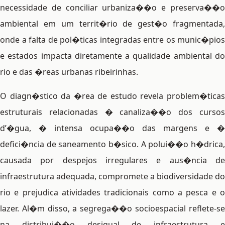
necessidade de conciliar urbaniza��o e preserva��o
ambiental em um territ�rio de gest�o fragmentada,
onde a falta de pol�ticas integradas entre os munic�pios
e estados impacta diretamente a qualidade ambiental do
rio e das �reas urbanas ribeirinhas.
O diagn�stico da �rea de estudo revela problem�ticas
estruturais relacionadas � canaliza��o dos cursos
d’�gua, � intensa ocupa��o das margens e �
defici�ncia de saneamento b�sico. A polui��o h�drica,
causada por despejos irregulares e aus�ncia de
infraestrutura adequada, compromete a biodiversidade do
rio e prejudica atividades tradicionais como a pesca e o
lazer. Al�m disso, a segrega��o socioespacial reflete-se
na distribui��o desigual de infraestrutura e