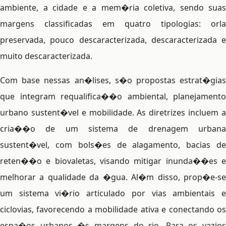
ambiente, a cidade e a mem�ria coletiva, sendo suas
margens classificadas em quatro tipologias: orla
preservada, pouco descaracterizada, descaracterizada e
muito descaracterizada.
Com base nessas an�lises, s�o propostas estrat�gias
que integram requalifica��o ambiental, planejamento
urbano sustent�vel e mobilidade. As diretrizes incluem a
cria��o de um sistema de drenagem urbana
sustent�vel, com bols�es de alagamento, bacias de
reten��o e biovaletas, visando mitigar inunda��es e
melhorar a qualidade da �gua. Al�m disso, prop�e-se
um sistema vi�rio articulado por vias ambientais e
ciclovias, favorecendo a mobilidade ativa e conectando os
espa�os urbanos �s margens do rio. Para os vazios