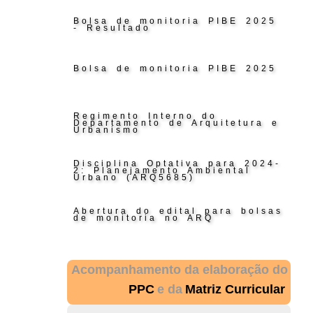
Bolsa de monitoria PIBE 2025
- Resultado
Bolsa de monitoria PIBE 2025
Regimento Interno do
Departamento de Arquitetura e
Urbanismo
Disciplina Optativa para 2024-
2: Planejamento Ambiental
Urbano (ARQ5685)
Abertura do edital para bolsas
de monitoria no ARQ
Acompanhamento da elaboração do
PPC
e da
Matriz Curricular