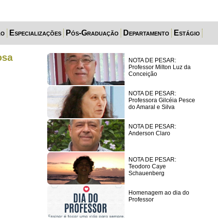
ão
Especializações
Pós-Graduação
Departamento
Estágio
osa
NOTA DE PESAR:
Professor Milton Luz da
Conceição
NOTA DE PESAR:
Professora Gilcéia Pesce
do Amaral e Silva
NOTA DE PESAR:
Anderson Claro
NOTA DE PESAR:
Teodoro Caye
Schauenberg
Homenagem ao dia do
Professor