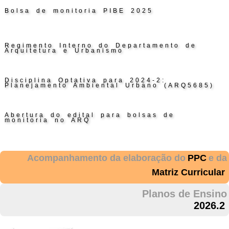
Bolsa de monitoria PIBE 2025
Regimento Interno do Departamento de
Arquitetura e Urbanismo
Disciplina Optativa para 2024-2:
Planejamento Ambiental Urbano (ARQ5685)
Abertura do edital para bolsas de
monitoria no ARQ
Acompanhamento da elaboração do
PPC
e da
Matriz Curricular
Planos de Ensino
2026.2