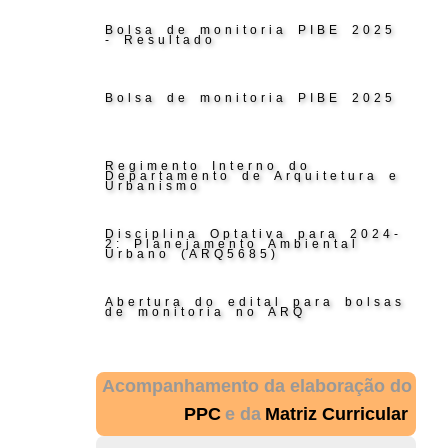
Bolsa de monitoria PIBE 2025
- Resultado
Bolsa de monitoria PIBE 2025
Regimento Interno do
Departamento de Arquitetura e
Urbanismo
Disciplina Optativa para 2024-
2: Planejamento Ambiental
Urbano (ARQ5685)
Abertura do edital para bolsas
de monitoria no ARQ
Acompanhamento da elaboração do
PPC
e da
Matriz Curricular