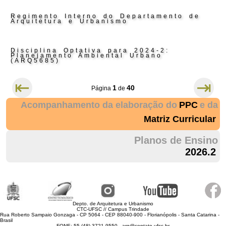
Regimento Interno do Departamento de
Arquitetura e Urbanismo
Disciplina Optativa para 2024-2:
Planejamento Ambiental Urbano
(ARQ5685)
⇤
⇥
1
40
Página
de
Acompanhamento da elaboração do
PPC
e da
Matriz Curricular
Planos de Ensino
2026.2
Depto. de Arquitetura e Urbanismo
CTC-UFSC // Campus Trindade
Rua Roberto Sampaio Gonzaga - CP 5064 - CEP 88040-900 - Florianópolis - Santa Catarina -
Brasil
FONE: 55 (48) 3721 9550 - arq@contato.ufsc.br