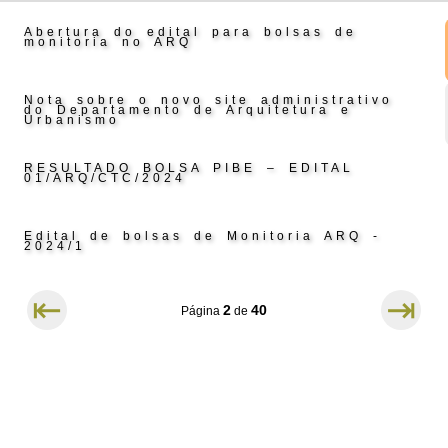
Abertura do edital para bolsas de
monitoria no ARQ
Nota sobre o novo site administrativo
do Departamento de Arquitetura e
Urbanismo
RESULTADO BOLSA PIBE – EDITAL
01/ARQ/CTC/2024
Edital de bolsas de Monitoria ARQ -
2024/1
⇤
⇥
2
40
Página
de