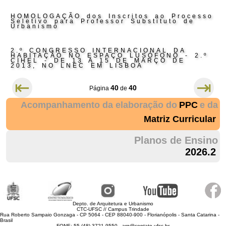
HOMOLOGAÇÃO dos Inscritos ao Processo
Seletivo para Professor Substituto de
Urbanismo
2.º CONGRESSO INTERNACIONAL DA
HABITAÇÃO NO ESPAÇO LUSÓFONO - 2.º
CIHEL - DE 13 A 15 DE MARÇO DE
2013, NO LNEC EM LISBOA
⇤
⇥
40
40
Página
de
Acompanhamento da elaboração do
PPC
e da
Matriz Curricular
Planos de Ensino
2026.2
Depto. de Arquitetura e Urbanismo
CTC-UFSC // Campus Trindade
Rua Roberto Sampaio Gonzaga - CP 5064 - CEP 88040-900 - Florianópolis - Santa Catarina -
Brasil
FONE: 55 (48) 3721 9550 - arq@contato.ufsc.br