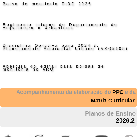
Bolsa de monitoria PIBE 2025
Regimento Interno do Departamento de
Arquitetura e Urbanismo
Disciplina Optativa para 2024-2:
Planejamento Ambiental Urbano (ARQ5685)
Abertura do edital para bolsas de
monitoria no ARQ
Acompanhamento da elaboração do
PPC
e da
Matriz Curricular
Planos de Ensino
2026.2