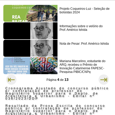
Projeto Coqueiros-Luz - Seleção de
bolsistas 2024
Informações sobre o velório do
Prof. Américo Ishida
Nota de Pesar: Prof. Américo Ishida
Mariana Marcelino, estudante do
ARQ, recebeu o Prêmio de
Inovação Catarinense FAPESC-
Pesquisa PIBIC/CNPq
⇤
⇥
4
13
Página
de
Cronograma Ajustado do concurso público
p/ contratação de professor do
magistério superior para o Depto. de
Arquitetura e Urbanismo - Edital nº
036/2023/DDP
Resultado da Prova Escrita do concurso
público p/ contratação de professor do
magistério superior para o Depto. de
Arquitetura e Urbanismo - Edital nº