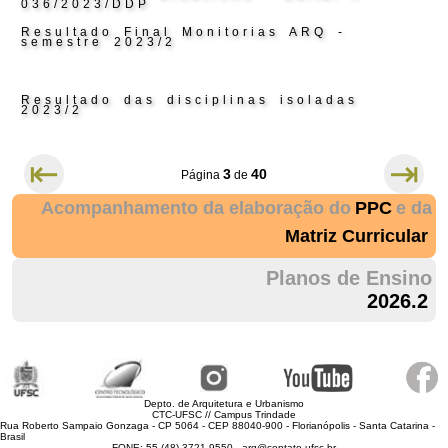
036/2023/DDP
Resultado Final Monitorias ARQ -
semestre 2023/2
Resultado das disciplinas isoladas
2023/2
⇤
⇥
3
40
Página
de
Acompanhamento da elaboração do
PPC
e da
Matriz Curricular
Planos de Ensino
2026.2
Depto. de Arquitetura e Urbanismo
CTC-UFSC // Campus Trindade
Rua Roberto Sampaio Gonzaga - CP 5064 - CEP 88040-900 - Florianópolis - Santa Catarina -
Brasil
FONE: 55 (48) 3721 9550 - arq@contato.ufsc.br