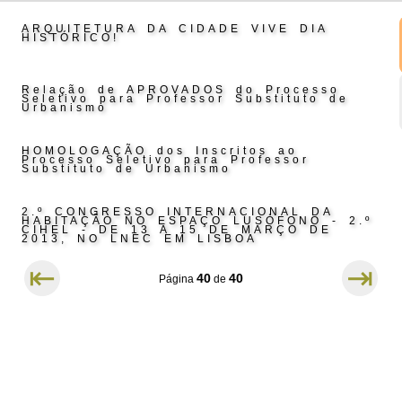
ARQUITETURA DA CIDADE VIVE DIA
HISTÓRICO!
Relação de APROVADOS do Processo
Seletivo para Professor Substituto de
Urbanismo
HOMOLOGAÇÃO dos Inscritos ao
Processo Seletivo para Professor
Substituto de Urbanismo
2.º CONGRESSO INTERNACIONAL DA
HABITAÇÃO NO ESPAÇO LUSÓFONO - 2.º
CIHEL - DE 13 A 15 DE MARÇO DE
2013, NO LNEC EM LISBOA
⇤
⇥
40
40
Página
de