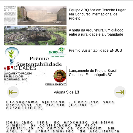
Equipe ARQ fica em Terceiro Lugar
em Concurso Internacional de
Projeto
A horta da Arquitetura: um diálogo
entre a ruralidade e a urbanidade
Prêmio Sustentabilidade ENSUS
Lançamento do Projeto Brasil
Cidades - Florianópolis SC
⇤
⇥
9
13
Página
de
Cronograma ajustado - Concurso para
Professor de Projeto (Edital nº
87/2021/DDP)
Resultado Final do Processo Seletivo
Simplif. p/ contratação de Prof.
Substituto no campo de conhecim. em
Arquit. e Urbanismo/Tec. de Arquitetura