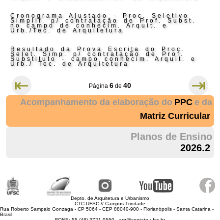
Cronograma Ajustado - Proc. Seletivo
Simplif. p/ contratação de Prof. Subst.
no campo de conhecim. Arquit. e
Urb./Tec. de Arquitetura
Resultado da Prova Escrita do Proc.
Selet. Simp. p/ contratação de Prof.
Substituto - campo conhecim. Arquit. e
Urb./ Tec. de Arquitetura
⇤
⇥
6
40
Página
de
Acompanhamento da elaboração do
PPC
e da
Matriz Curricular
Planos de Ensino
2026.2
Depto. de Arquitetura e Urbanismo
CTC-UFSC // Campus Trindade
Rua Roberto Sampaio Gonzaga - CP 5064 - CEP 88040-900 - Florianópolis - Santa Catarina -
Brasil
FONE: 55 (48) 3721 9550 - arq@contato.ufsc.br