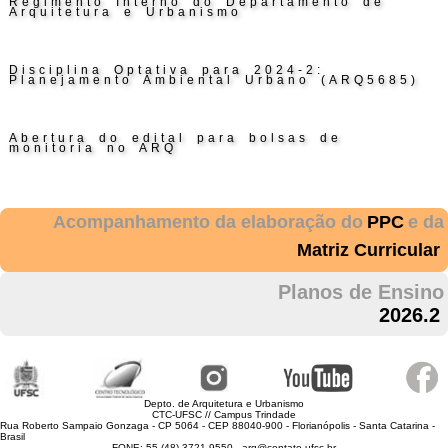
Regimento Interno do Departamento de
Arquitetura e Urbanismo
Disciplina Optativa para 2024-2:
Planejamento Ambiental Urbano (ARQ5685)
Abertura do edital para bolsas de
monitoria no ARQ
Acompanhamento da elaboração do
PPC
e da
Matriz Curricular
Planos de Ensino
2026.2
Depto. de Arquitetura e Urbanismo
CTC-UFSC // Campus Trindade
Rua Roberto Sampaio Gonzaga - CP 5064 - CEP 88040-900 - Florianópolis - Santa Catarina -
Brasil
FONE: 55 (48) 3721 9550 - arq@contato.ufsc.br