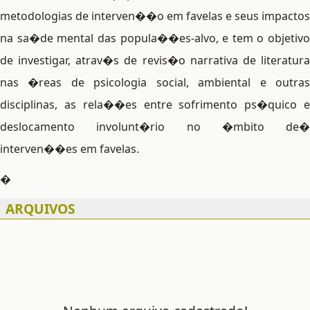
metodologias de interven��o em favelas e seus impactos
na sa�de mental das popula��es-alvo, e tem o objetivo
de investigar, atrav�s de
revis�o narrativa de literatur
nas �reas de psicologia social, ambiental e outras
disciplinas, as rela��es entre sofrimento ps�quico e
deslocamento involunt�rio no �mbito de�
interven��es em favelas.
�
ARQUIVOS