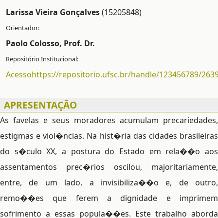
Larissa Vieira Gonçalves
(15205848)
Paolo Colosso, Prof. Dr.
Acessohttps://repositorio.ufsc.br/handle/123456789/263
APRESENTAÇÃO
As favelas e seus moradores acumulam precariedades,
estigmas e viol�ncias. Na hist�ria das cidades brasileiras
do s�culo XX, a postura do Estado em rela��o aos
assentamentos prec�rios oscilou, majoritariamente,
entre, de um lado, a invisibiliza��o e, de outro,
remo��es que ferem a dignidade e imprimem
sofrimento a essas popula��es. Este trabalho aborda