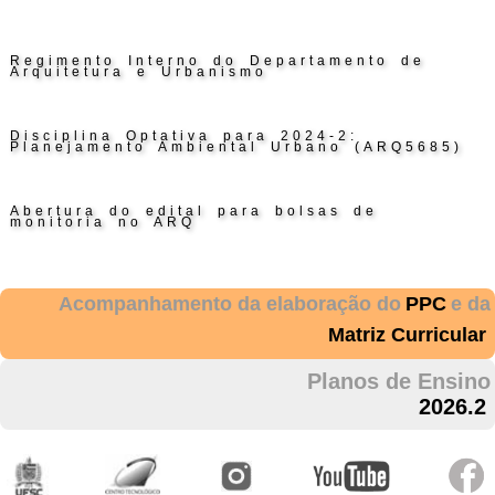
Regimento Interno do Departamento de
Arquitetura e Urbanismo
Disciplina Optativa para 2024-2:
Planejamento Ambiental Urbano (ARQ5685)
Abertura do edital para bolsas de
monitoria no ARQ
Acompanhamento da elaboração do
PPC
e da
Matriz Curricular
Planos de Ensino
2026.2