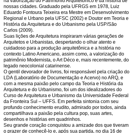
na valorização do Patrimônio Arquitetônico e da história de
nossas cidades. Graduado pela UFRGS em 1978, Luiz
Eduardo Fontoura Teixeira era Mestre em Desenvolvimento
Regional e Urbano pela UFSC (2002) e Doutor em Teoria e
História da Arquitetura e do Urbanismo pela USP/São
Carlos (2009).
Suas lições de Arquitetura inspiraram várias gerações de
Arquitetos e Urbanistas, despertando o olhar atento e
cuidadoso para a produção arquitetônica e a história no
contexto Latino Americano, assim como, a valorização do
patrimônio Modernista, o Art Déco e, mais recentemente, do
legado neocolonial catarinense.
O gentil devorador de livros, foi responsável pela criação do
LDA (Laboratório de Documentação e Acervo) no ARQ, e
com a mesma paixão pelo campo da Teoria e História da
Arquitetura e do Urbanismo, foi um dos idealizadores do
Curso de Arquitetura e Urbanismo da Universidade Federal
da Fronteira Sul – UFFS. Em perfeita sintonia com seu
profundo conhecimento erudito, admirado por todos, ainda
compartilhava a paixão pela cultura pop, suas artes,
desenhos e histórias em quadrinhos.
Seu grande coração conquistou a amizade dos que tiveram
o prazer de conhecê-lo e, após sua partida, no dia 16 de