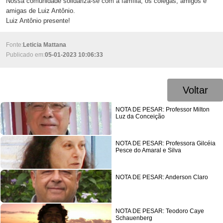
Nossa comunidade solidariza-se com a família, os colegas, amigos e
amigas de Luiz Antônio.
Luiz Antônio presente!
Fonte:
Leticia Mattana
Publicado em:
05-01-2023 10:06:33
Voltar
NOTA DE PESAR: Professor Milton
Luz da Conceição
NOTA DE PESAR: Professora Gilcéia
Pesce do Amaral e Silva
NOTA DE PESAR: Anderson Claro
NOTA DE PESAR: Teodoro Caye
Schauenberg