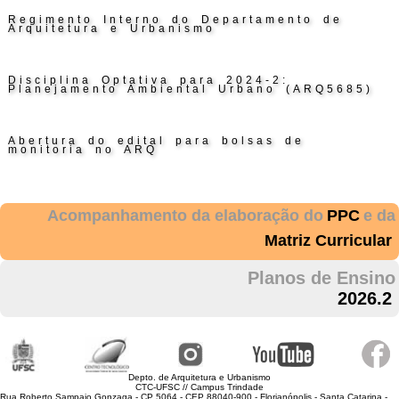
Regimento Interno do Departamento de
Arquitetura e Urbanismo
Disciplina Optativa para 2024-2:
Planejamento Ambiental Urbano (ARQ5685)
Abertura do edital para bolsas de
monitoria no ARQ
Acompanhamento da elaboração do
PPC
e da
Matriz Curricular
Planos de Ensino
2026.2
Depto. de Arquitetura e Urbanismo
CTC-UFSC // Campus Trindade
Rua Roberto Sampaio Gonzaga - CP 5064 - CEP 88040-900 - Florianópolis - Santa Catarina -