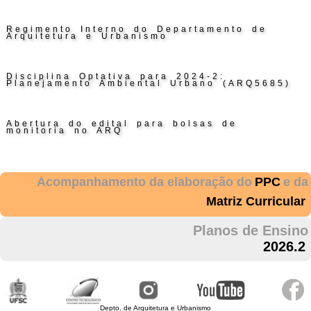
Regimento Interno do Departamento de
Arquitetura e Urbanismo
Disciplina Optativa para 2024-2:
Planejamento Ambiental Urbano (ARQ5685)
Abertura do edital para bolsas de
monitoria no ARQ
Acompanhamento da elaboração do
PPC
e da
Matriz Curricular
Planos de Ensino
2026.2
Depto. de Arquitetura e Urbanismo