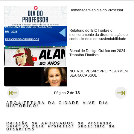
Homenagem ao dia do Professor
Relatório do IBICT sobre o
monitoramento da disseminação do
conhecimento em sustentabilidade
Bienal de Design Gráfico em 2024 -
Trabalho Finalista
NOTA DE PESAR: PROFª CARMEM
SEARA CASSOL
⇤
⇥
2
13
Página
de
ARQUITETURA DA CIDADE VIVE DIA
HISTÓRICO!
Relação de APROVADOS do Processo
Seletivo para Professor Substituto de
Urbanismo