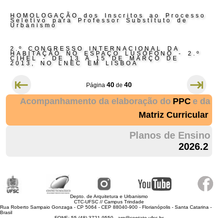
HOMOLOGAÇÃO dos Inscritos ao Processo
Seletivo para Professor Substituto de
Urbanismo
2.º CONGRESSO INTERNACIONAL DA
HABITAÇÃO NO ESPAÇO LUSÓFONO - 2.º
CIHEL - DE 13 A 15 DE MARÇO DE
2013, NO LNEC EM LISBOA
⇤
⇥
40
40
Página
de
Acompanhamento da elaboração do
PPC
e da
Matriz Curricular
Planos de Ensino
2026.2
Depto. de Arquitetura e Urbanismo
CTC-UFSC // Campus Trindade
Rua Roberto Sampaio Gonzaga - CP 5064 - CEP 88040-900 - Florianópolis - Santa Catarina -
Brasil
FONE: 55 (48) 3721 9550 - arq@contato.ufsc.br