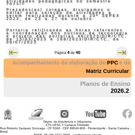
atividades pedagógicas no semestre
2023/2
Prezados(as) colegas, divulgamos o
edital para seleção de atividades a
serem realizadas durante a 20ª SEPEX
2023, de 23 a 27 de outubro.
Portaria retificando as horas referentes
à coordenação dos núcleos de tecnologia
e projeto das portarias 46/2023/DIR/CTC,
de 15/03/2023 e 168/2023/DIR/CTC, de
06/07/2023
⇤
⇥
4
40
Página
de
Acompanhamento da elaboração do
PPC
e da
Matriz Curricular
Planos de Ensino
2026.2
Depto. de Arquitetura e Urbanismo
CTC-UFSC // Campus Trindade
Rua Roberto Sampaio Gonzaga - CP 5064 - CEP 88040-900 - Florianópolis - Santa Catarina -
Brasil
FONE: 55 (48) 3721 9550 - arq@contato.ufsc.br