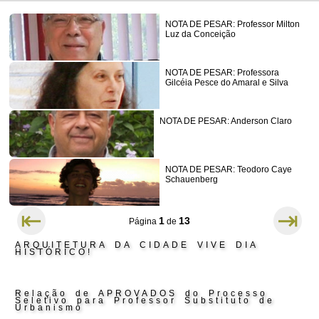
NOTA DE PESAR: Professor Milton
Luz da Conceição
NOTA DE PESAR: Professora
Gilcéia Pesce do Amaral e Silva
NOTA DE PESAR: Anderson Claro
NOTA DE PESAR: Teodoro Caye
Schauenberg
⇤
⇥
1
13
Página
de
ARQUITETURA DA CIDADE VIVE DIA
HISTÓRICO!
Relação de APROVADOS do Processo
Seletivo para Professor Substituto de
Urbanismo