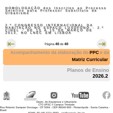
HOMOLOGAÇÃO dos Inscritos ao Processo
Seletivo para Professor Substituto de
Urbanismo
2.º CONGRESSO INTERNACIONAL DA
HABITAÇÃO NO ESPAÇO LUSÓFONO - 2.º
CIHEL - DE 13 A 15 DE MARÇO DE
2013, NO LNEC EM LISBOA
⇤
⇥
40
40
Página
de
Acompanhamento da elaboração do
PPC
e da
Matriz Curricular
Planos de Ensino
2026.2
Depto. de Arquitetura e Urbanismo
CTC-UFSC // Campus Trindade
Rua Roberto Sampaio Gonzaga - CP 5064 - CEP 88040-900 - Florianópolis - Santa Catarina -
Brasil
FONE: 55 (48) 3721 9550 - arq@contato.ufsc.br