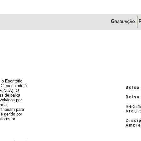
Graduação
o Escritório
C, vinculado à
Bolsa
(FeNEA). O
es de baixa
Bolsa
volvidos por
orma,
Regim
ntribuam para
Arqui
é gerido por
sta estar
Disci
Ambie