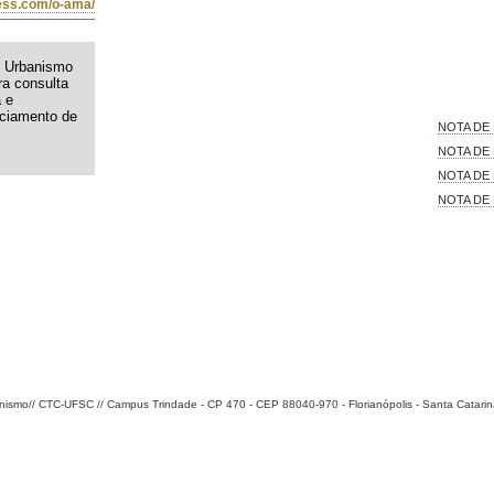
ess.com/o-ama/
e Urbanismo
ra consulta
 e
ciamento de
NOTA DE P
NOTA DE P
NOTA DE 
NOTA DE 
anismo
// CTC-UFSC // Campus Trindade - CP 470 - CEP 88040-970 - Florianópolis - Santa Catarin