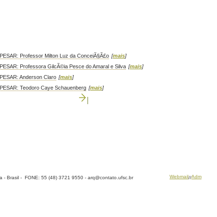
ESAR: Professor Milton Luz da ConceiÃ§Ã£o
[
mais
]
ESAR: Professora GilcÃ©ia Pesce do Amaral e Silva
[
mais
]
PESAR: Anderson Claro
[
mais
]
PESAR: Teodoro Caye Schauenberg
[
mais
]
|
Webmail
Adm
a - Brasil - FONE: 55 (48) 3721 9550 -
arq@contato.ufsc.br
//